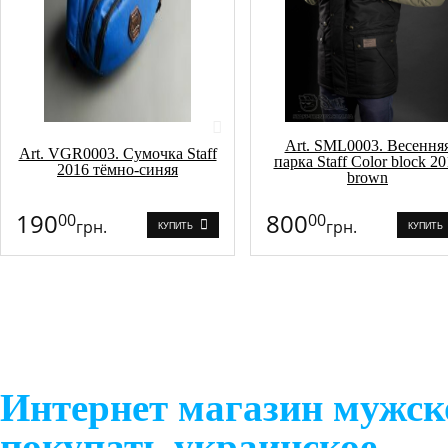
Art. SML0003. Весення
Art. VGR0003. Сумочка Staff
парка Staff Color block 2
2016 тёмно-синяя
brown
190
800
00
00
грн.
грн.
КУПИТЬ
КУПИТЬ
Интернет магазин мужск
покупать украинское