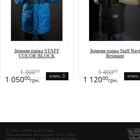
Зимняя парка STAFF
Зимняя парка Staff Nav
COLOR BLOCK
Resistant
1 300
1 400
00
00
1 050
1 120
00
00
КУПИТЬ
КУПИТЬ
грн.
грн.
© 2014—2016 Staff Trendy.
Использование материалов этого сайта
возможно только с ссылкой на источник.