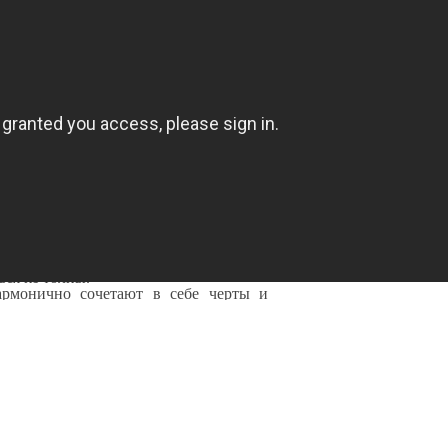
140
00
грн.
→
1
2
3
4
5
...
Показать все
ильные и при этом доступные? Очень
ин Staff — здесь всегда представлена
ашего гардероба. Обратите внимание,
ктуальной еще не один сезон.
пают как подростки, так и студенты,
сколько причин, и каждую из них мы
 почерком, они эффектны и красивы.
ься из толпы.
армонично сочетают в себе черты и
о. И даже если из моды выйдет один,
 и подростков останется в тренде.
ь свою активную жизненную позицию.
ает возможность людям постарше снова
астую является атрибутом бунтарского
: одежда нашего производства в тренде
ожем судить, анализируя тенденции и