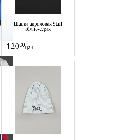
Шапка акриловая Staff
тёмно-серая
120
00
грн.