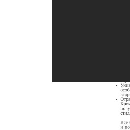
1
Тов
Мужс
Как 
прос
инте
имен
Чем 
парн
сейч
Заме
Мужс
Унив
особ
втор
Отра
Кром
почу
стил
Все 
и по