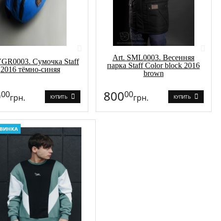
Art. SML0003. Весенняя
VGR0003. Сумочка Staff
парка Staff Color block 2016
2016 тёмно-синяя
brown
0
800
00
00
грн.
грн.
КУПИТЬ
КУПИТЬ