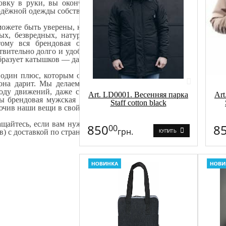
овку в руки, вы окончательно убедитесь в безупречности и к
дёжной одежды собственного производства Staff гарантирует.
ожете быть уверены, каждая представленная в каталоге фирмен
ых, безвредных, натуральных материалов высокого класса —
ому вся брендовая одежда для подростков и мужчин, выпу
твительно долго и удобно. Свои яркие краски она сохраняет даж
бразует катышков — даже после года использования вещь будет в
один плюс, которым обладает подростковая и мужская молодеж
она дарит. Мы делаем вещи так, чтобы они хорошо сидели п
оду движений, даже самых активных. Мы уделяем повышенно
Art. LD0001. Весенняя парка
Art
ы брендовая мужская одежда Staff согревала при демисезонно
Staff cotton black
чив наши вещи в свой гардероб, вы будете довольны ими кругл
щайтесь, если вам нужна удобная по цене, стильная, качестве
850
8
00
грн.
в) с доставкой по стране — будем рады вам ее предоставить.
КУПИТЬ