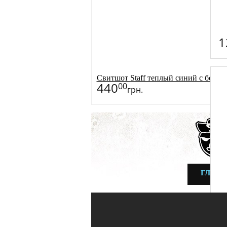
1
Cвитшот Staff теплый синий с борд
440
00
грн.
ГЛАВ
Ша