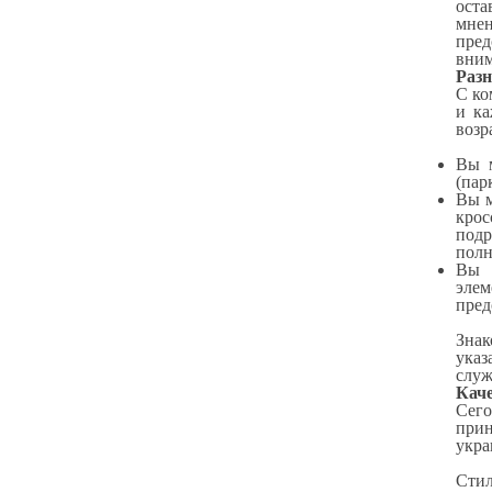
оста
мнен
пред
вним
Разн
С ко
и ка
возр
Вы м
(пар
Вы м
крос
подр
полн
Вы 
элем
пред
Знак
указ
служ
Каче
Сего
прин
укра
Стил