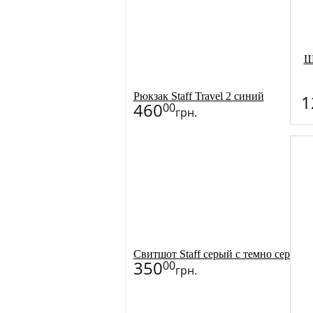
Ш
Рюкзак Staff Travel 2 синий
1
460
00
грн.
Свитшот Staff серый с темно серым
350
00
грн.