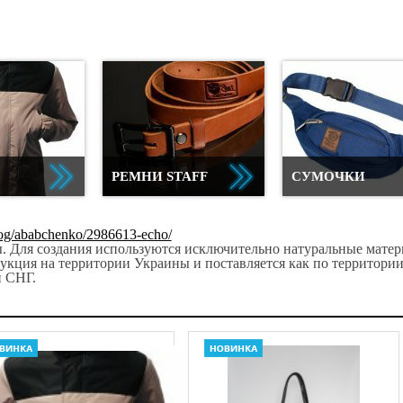
жность сформировать свое независимое
й под маркой Staff. Познакомьтесь с
ас есть модели, заслуживающие вашего
широкий ассортимент решений для всех
всех актуальных размеров и для всех
(свитшоты, штаны, анораки), зимние
бое время года — выбор за вами.
ртам и свитшотам — мы также продаем
РЕМНИ STAFF
СУМОЧКИ
газином Staff выбранная одежда для
 вещами, необходимыми для создания
держанные, темные с контрастными
blog/ababchenko/2986613-echo/
м по вкусу, и будьте уверены, вся
ры. Для создания используются исключительно натуральные матер
ывается в рамки сегодняшних трендов.
укция на территории Украины и поставляется как по территори
н СНГ.
ставлена с фотографиями, описанием,
рос, получить компетентный ответ от
ть украинской
т быть нашими, родными. Именно этого
ью говорить о том, что Staff — это
доставкой во все регионы страны.
же на фото, а взяв футболку, парку,