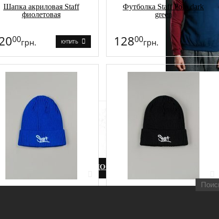
Шапка акриловая Staff
Футболка Staff Polo dark
фиолетовая
green
20
128
00
00
грн.
грн.
КУПИТЬ
овым
Интернет-магазин «Staff T
Молодежная одежда и обувь
Покупай Украинское!
НАЯ
О КОМПАНИИ
ДОСТАВКА
СТАНЬ АГЕНТОМ 
пка акриловая Staff синяя
Шапка акриловая Staff
Ribbed
черная Ribbed