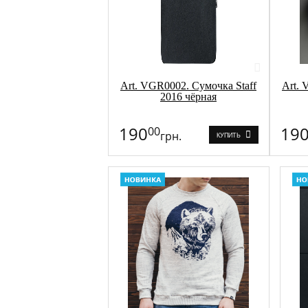
Art. VGR0002. Сумочка Staff
Art. 
2016 чёрная
190
19
00
грн.
КУПИТЬ