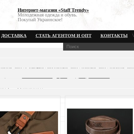
Интернет-магазин «Staff Trendy»
Молодежная одежда и обувь.
Покупай Украинское!
ДОСТАВКА
СТАТЬ АГЕНТОМ И ОПТ
КОНТАКТЫ
ская молодёжная одежда Staff
разделы
|
Анорак Staff
|
Ветровки Staff
|
Куртки Staff
|
Обувь
|
Парк
шоты Staff
|
Сумочки
|
Футболки Staff
|
Шапки Staff
|
Шорты Staf
тировать:
Наименование
Цена
Дата добавления
ары
1 — 12
(всего
62
)