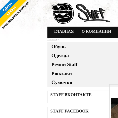
ГЛАВНАЯ
О КОМПАНИИ
Главная
›
Обувь
Муж
Одежда
Все 
Свит
Ремни Staff
Сор
Рюкзаки
Тов
Сумочки
STAFF ВКОНТАКТЕ
STAFF FACEBOOK