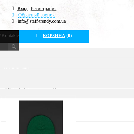
Вход
|
Регистрация
Обратный звонок
info@staff-trendy.com.ua
VKontakte
(
0
)
КОРЗИНА
и Staff
|
Ремни Staff
|
Рюкзаки
|
f
|
Штаны Staff
→
1
2
3
4
5
...
Показать все