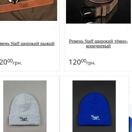
Ремень Staff широкий тёмно-
мень Staff широкий рыжий
коричневый
20
120
00
00
грн.
грн.