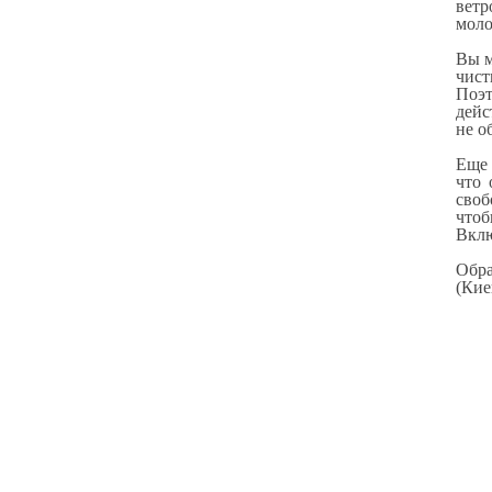
ветр
моло
Вы м
чист
Поэт
дейс
не о
Еще 
что 
своб
чтоб
Вклю
Обра
(Кие