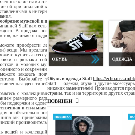
вленные клиентами отзывы. У вас же всегда есть удобная возмо
ие об оригинальной мужской и подростковой одежде, выходяще
ставленными в интернет магазине коллекциями — уверены, у н
ания.
ообразие мужской и подростковой одежды в Киеве
мпанией Staff вам есть из чего выбирать — в каталог включен 
ждого. В продаже постоянно есть брендовая мужская одежда 
астов, начиная от подросткового.
ожете приобрести летние (футболки, шорты), демисезонные 
ки) вещи. Мы предлагаем подростковую и мужскую одежду на лю
ожете купить аксессуары к футболкам и паркам, обувь к шо
ОБУВЬ
ОДЕЖДА
совки и рюкзаки собственного производства. С интернет-ма
остков и молодых мужчин будет стильно дополнена другими
оценного и современного образа.
можете заказать подчеркнуто яркие модели или более вы
Обувь и одежда Staff
https://echo.msk.ru/
ентами. Выбирайте то, что нравится вам, что подходит ва
Staff — одежда, обувь и другие аксессуа
ставленная здесь тинейджерская и мужская одежда стильно впис
никаких заменителей! Производится прод
страны, так и на территорию других стра
омьтесь с коллекциями и определяйтесь — каждая вещь пред
анием размерного ряда. Можно прочитать отзыв, написать воп
НОВИНКИ
бы поддержки и сделать взвешенный выбор.
ственная и стильная молодежная мужская одежда может бы
дня не обязательно покупать вещи из-за рубежа — тренды могу
ципа мы придерживаемся в своей работе и можем с гордост
инский производитель. Мы продаем одежду мужскую в Киеве, с 
ь вещей и коллекций нашего производства можно увидеть да