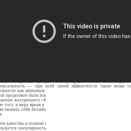
30
130
00
00
грн.
грн.
КУПИТЬ
КУПИТЬ
ары
1 — 12
(всего
62
)
кая молодежная одежда Staff: тренды ждут вашего выбора
из разнообразия доступных вещей выбрать по-настоящему ст
то: для этого достаточно посетить фирменный интернет магаз
ресная молодёжная одежда, которая сможет быть украшением в
но он сегодня пользуется популярностью и обещает оставаться а
же так интересна молодежная мужская одежда, почему ее поку
и постарше и даже уважаемые отцы семейств? Есть сразу не
ас в двух словах раскроем:
тность — такие вещи обладают своим собственным стилем и
кая молодежная одежда — это выбор для тех, кто хочет выделят
ерсальность — при всей своей эффектности такие вещи г
енности как минимум двух стилей — казуального и спортивног
ой продолжит быть популярным, и молодежная одежда для мужчин
жение внутреннего «Я» — такие вещи позволяют подчеркнут
е того, в меру яркая и эффектная молодежная мужская одежда д
вствовать себя беззаботными парнями. И, конечно, она же зач
я.
эти качества в полной мере присущи моделям из коллекций Staff
льзуется популярностью у молодых украинцев. Об этом мы м