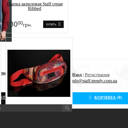
Шапка акриловая Staff серая
Ribbed
130
00
грн.
КУПИТЬ
rendy»
Вход
|
Регистрация
.
info@staff-trendy.com.ua
VKontakte
(
0
)
STAFF
КОНТАКТЫ
КОРЗИНА
Сумочка Staff urban # 1