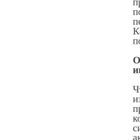
п
п
п
К
п
О
и
Ч
и
п
к
с
а