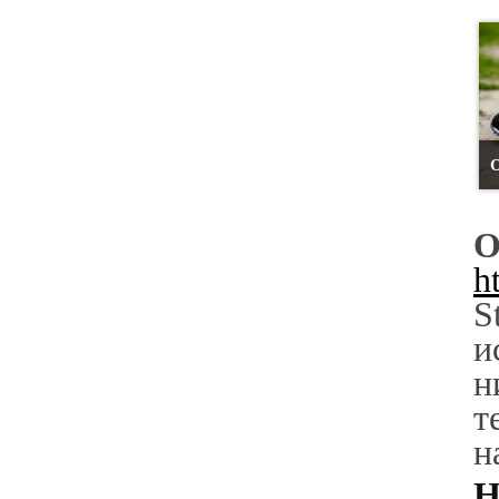
О
h
S
и
н
т
н