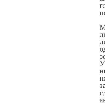
г
п
М
д
д
о
э
У
н
н
з
с
а