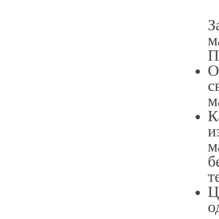
З
м
П
О
с
м
К
и
м
б
т
Ц
о