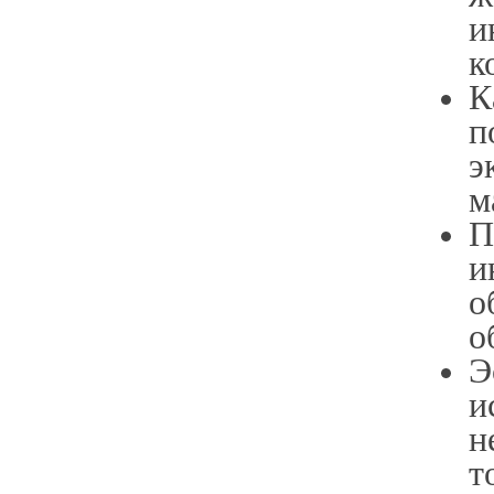
и
к
К
п
э
м
П
и
о
о
Э
и
н
т