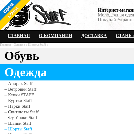
Интернет-магази
Молодежная одеж
Покупай Украинс
ГЛАВНАЯ
О КОМПАНИИ
ДОСТАВКА
СТАНЬ 
Главная
›
Одежда
›
Шорты Staff
›
Обувь
Трикотажные шорты Staf
Одежда
Анорак Staff
Ветровки Staff
Кепки STAFF
Куртки Staff
Парки Staff
Свитшоты Staff
Футболки Staff
Шапки Staff
Шорты Staff