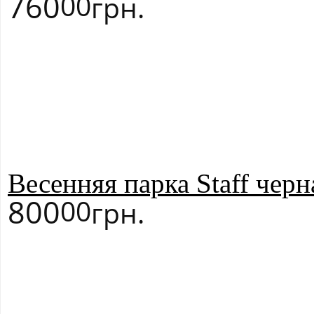
760
00
грн.
Весенняя парка Staff чер
800
00
грн.