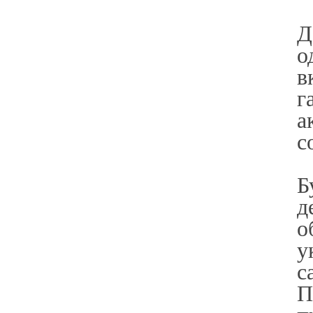
Д
о
в
г
а
с
Б
д
о
у
с
П