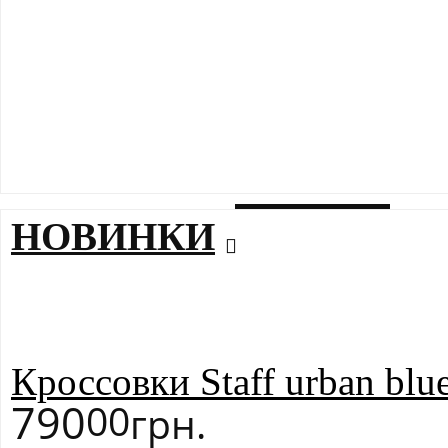
100 % коттон
Размеры в нал
XS
S
M
L
ЗАДАТЬ ВОПРОС
НОВИНКИ
Кроссовки Staff urban blu
790
00
грн.