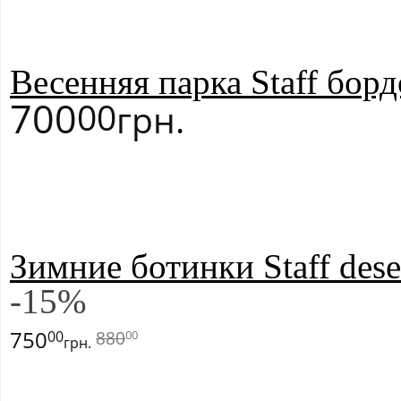
Весенняя парка Staff борд
700
00
грн.
Зимние ботинки Staff dese
-
15
%
750
880
00
00
грн.