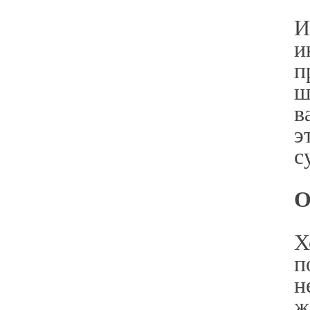
И
и
п
ш
в
э
с
О
Х
п
н
ж