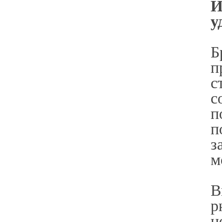
И
у
Б
п
с
с
п
п
з
м
В
р
н