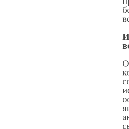
п
б
в
И
в
О
к
с
и
о
я
а
с