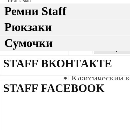
Штаны Staff
Ремни Staff
Рюкзаки
Сумочки
Описание
Также покупают
Описание трик
STAFF ВКОНТАКТЕ
Легкий и "дыш
Классический 
слишком свобод
STAFF FACEBOOK
и повседневног
Боковые карман
Эластичный по
и надежную пос
Сзади есть бир