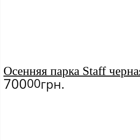
Осенняя парка Staff черн
700
00
грн.