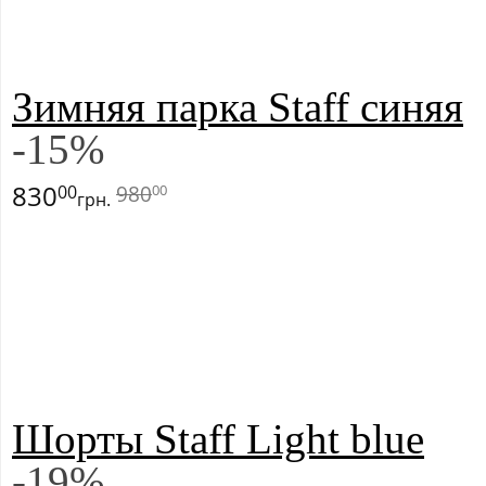
Зимняя парка Staff синяя
-
15
%
830
980
00
00
грн.
Шорты Staff Light blue
-
19
%