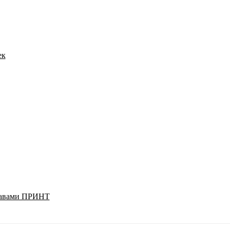
ек
укавами ПРИНТ