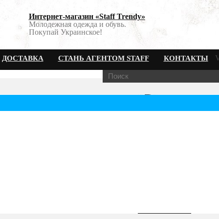
Интернет-магазин «Staff Trendy»
Молодежная одежда и обувь.
Покупай Украинское!
V
ДОСТАВКА
СТАНЬ АГЕНТОМ STAFF
КОНТАКТЫ
а Staff Classic cotton parka бежевая
800
00
грн.
Вес:
Рост:
В наличии