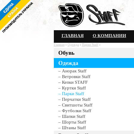
ГЛАВНАЯ
О КОМПАНИИ
Главная
›
Одежда
›
Парки Staff
›
Обувь
Парк
Одежда
Анорак Staff
Ветровки Staff
Кепки STAFF
Куртки Staff
Парки Staff
Перчатки Staff
Свитшоты Staff
Футболки Staff
Шапки Staff
Шорты Staff
Штаны Staff