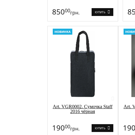
850
8
00
грн.
КУПИТЬ
Art. VGR0002. Сумочка Staff
Art. 
2016 чёрная
190
19
00
грн.
КУПИТЬ