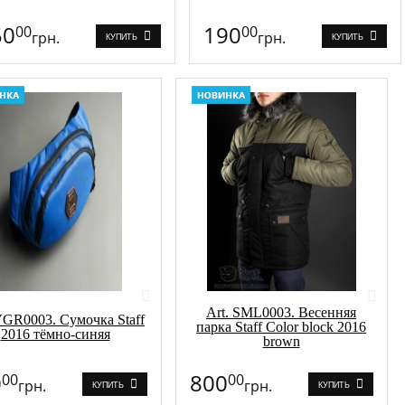
50
190
00
00
грн.
грн.
КУПИТЬ
КУПИТЬ
Art. SML0003. Весенняя
VGR0003. Сумочка Staff
парка Staff Color block 2016
2016 тёмно-синяя
brown
0
800
00
00
грн.
грн.
КУПИТЬ
КУПИТЬ