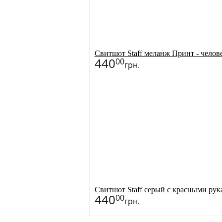
Свитшот Staff меланж Принт - челов
440
00
грн.
Свитшот Staff серый с красными р
440
00
грн.