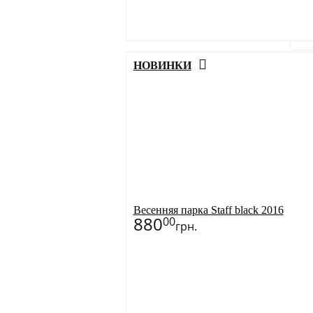
M
L
XL
Бол
НОВИНКИ
З
Весенняя парка Staff black 2016
880
00
грн.