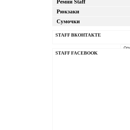
Ремни Staff
Рюкзаки
Сумочки
STAFF ВКОНТАКТЕ
Оп
STAFF FACEBOOK
Опи
- В
- 
- К
- 
- 
- Ш
- 
- Н
- 
- 
- М
Ра
XS
S