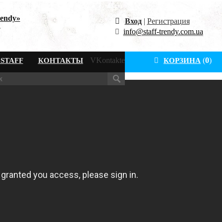
rendy»
Вход
|
Регистрация
.
info@staff-trendy.com.ua
VKontakte
(
0
)
STAFF
КОНТАКТЫ
КОРЗИНА