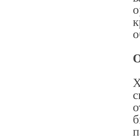
о
к
о
О
Х
с
о
б
п