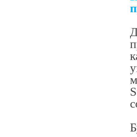
п
Д
п
к
у
м
S
с
Б