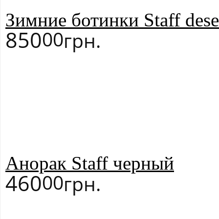
Зимние ботинки Staff dese
850
00
грн.
Анорак Staff черный
460
00
грн.