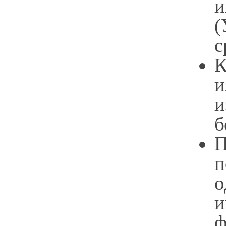
(
с
К
и
и
б
П
п
о
и
ф