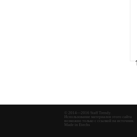
© 2014—2016 Staff Trendy.
Использование материалов этого сайта
возможно только с ссылкой на источник.
Made in Etechs