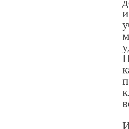
д
у
м
у
П
к
п
к
в
И