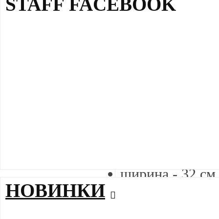
STAFF FACEBOOK
Описание
Также покупают
Описание рюкз
синий
материал 100% 
Отделение для 
качественная ф
ширина - 32 см 
НОВИНКИ
толщина - 18 с
высота - 43 см
Объем - 23 лит