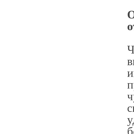
О
о
Ч
в
и
ч
с
у
б