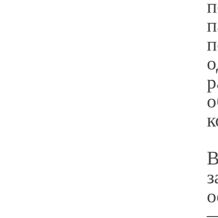
п
п
п
о
р
к
В
з
о
—