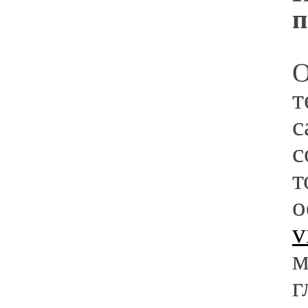
п
О
т
с
с
о
v
м
г