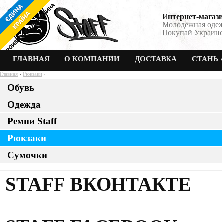
Интернет-магази
Молодежная одеж
Покупай Украинс
ГЛАВНАЯ
О КОМПАНИИ
ДОСТАВКА
СТАНЬ 
Главная
›
Рюкзаки
›
Обувь
Рюкзак для ноутбука Staf
Одежда
Ремни Staff
Рюкзаки
Сумочки
STAFF ВКОНТАКТЕ