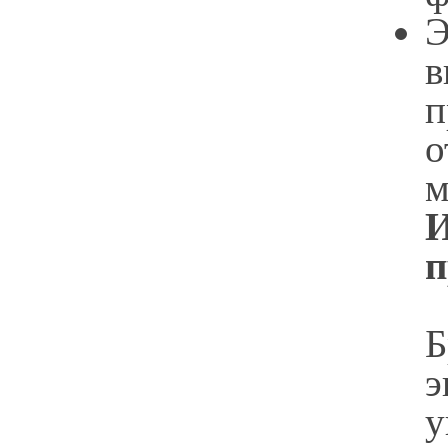
в
п
о
м
И
п
Б
э