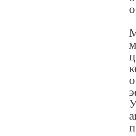
о
М
м
ц
к
о
э
У
а
п