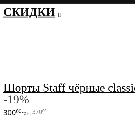
СКИДКИ
Шорты Staff чёрные classi
-
19
%
300
370
00
00
грн.