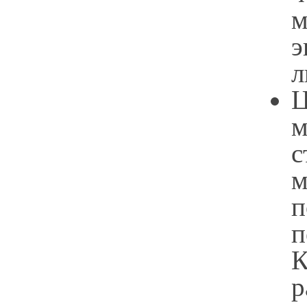
м
э
л
Ц
м
м
п
п
К
р