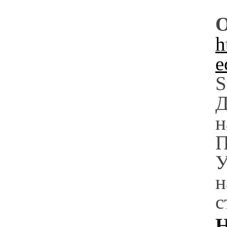
О
h
e
S
Д
н
П
У
н
с