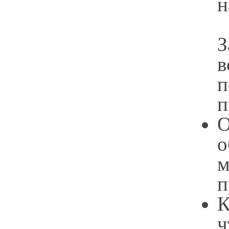
н
З
п
п
О
о
м
п
К
ч