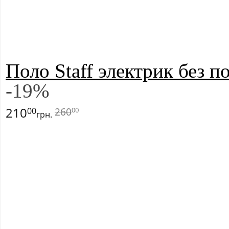
Поло Staff электрик без п
-
19
%
210
260
00
00
грн.