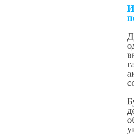
И
п
Д
о
в
г
а
с
Б
д
о
у