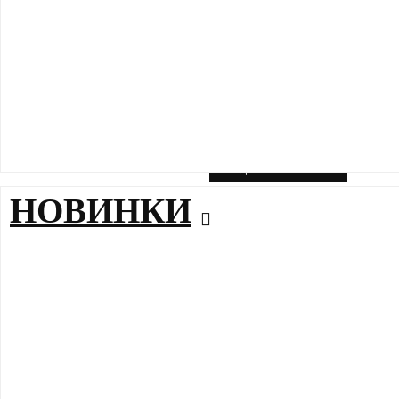
33
34
Больше фото htt
70498221_7925
ЗАДАТЬ ВОПРОС
НОВИНКИ