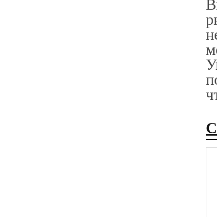
В
р
н
м
У
п
ч