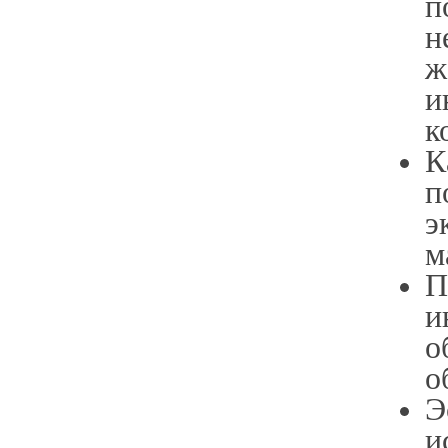
п
н
ж
и
к
К
п
э
м
П
и
о
о
Э
и