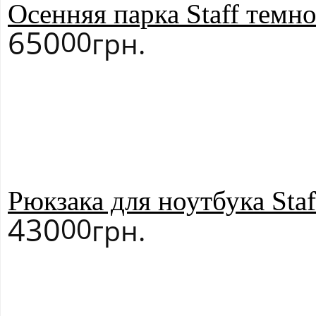
Осенняя парка Staff темн
650
00
грн.
Рюкзака для ноутбука St
430
00
грн.