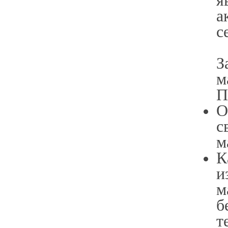
я
а
с
З
м
П
О
с
м
К
и
м
б
т