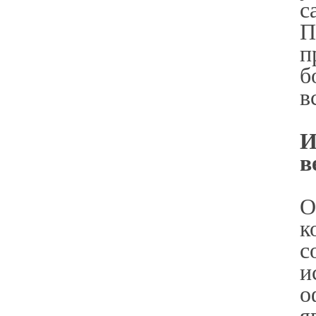
с
П
п
б
в
И
в
О
к
с
и
о