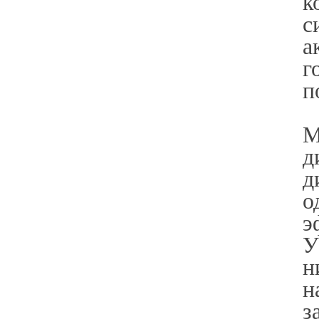
к
с
а
г
п
М
д
д
о
э
У
н
н
з