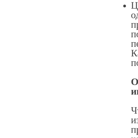
Ц
о
п
п
п
К
п
О
и
Ч
и
п