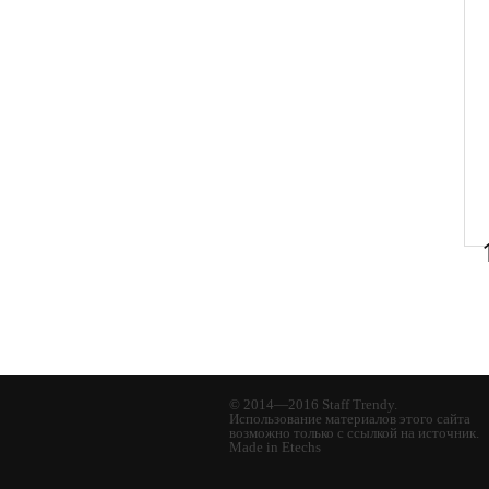
© 2014—2016 Staff Trendy.
Использование материалов этого сайта
возможно только с ссылкой на источник.
Made in Etechs