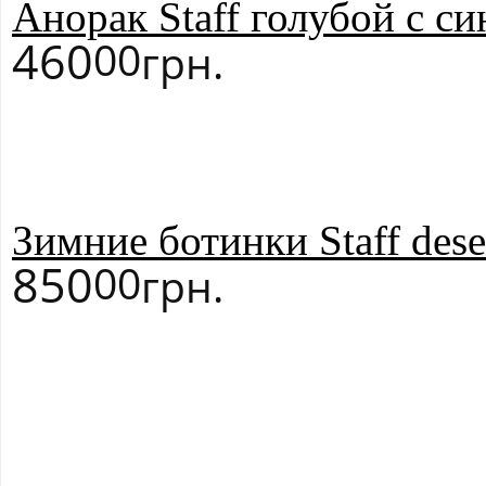
Анорак Staff голубой с с
460
00
грн.
Зимние ботинки Staff dese
850
00
грн.