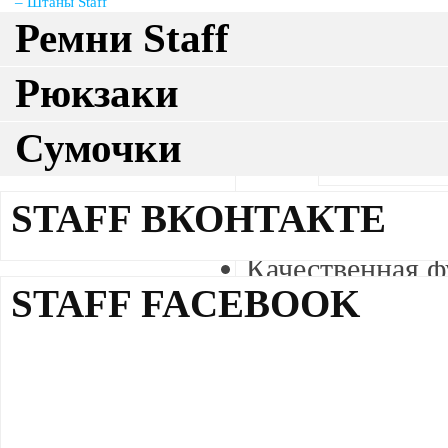
Штаны Staff
Ремни Staff
Рюкзаки
Сумочки
Описание
Описание джин
STAFF ВКОНТАКТЕ
Материал: 100 
Качественная ф
Замок YYK, Ев
STAFF FACEBOOK
Размеры
29
30
31
32