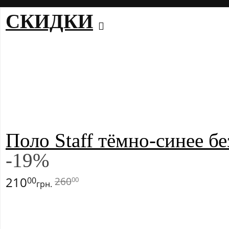
СКИДКИ
Поло Staff тёмно-синее бе
-
19
%
210
260
00
00
грн.