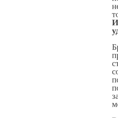
н
т
И
у
Б
п
с
с
п
п
з
м