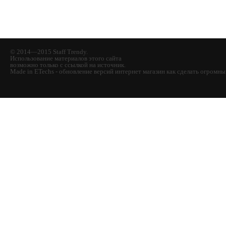
© 2014—2015 Staff Trendy.
Использование материалов этого сайта
возможно только с ссылкой на источник.
Made in ETechs - обновление версий интернет магазин как сделать огромн