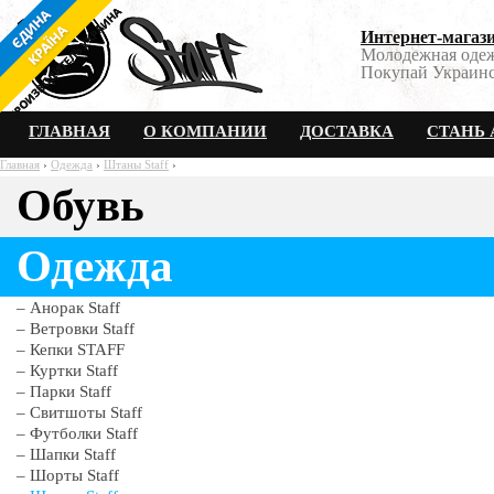
Интернет-магази
Молодежная одеж
Покупай Украинс
ГЛАВНАЯ
О КОМПАНИИ
ДОСТАВКА
СТАНЬ 
Главная
›
Одежда
›
Штаны Staff
›
Обувь
Джинсы Staff темно-сини
Одежда
Анорак Staff
Ветровки Staff
Кепки STAFF
Куртки Staff
Парки Staff
Свитшоты Staff
Футболки Staff
Шапки Staff
Шорты Staff