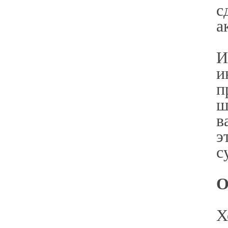
с
а
И
и
п
ш
в
э
с
О
Х