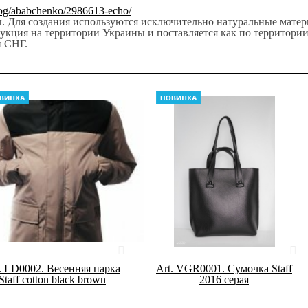
blog/ababchenko/2986613-echo/
ры. Для создания используются исключительно натуральные матер
укция на территории Украины и поставляется как по территори
н СНГ.
. LD0002. Весенняя парка
Art. VGR0001. Сумочка Staff
Staff cotton black brown
2016 серая