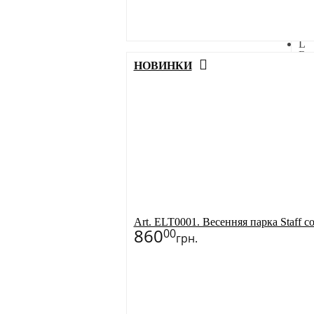
Ра
XS
M
L
Бол
НОВИНКИ
З
Art. ELT0001. Весенняя парка Staff cot
860
00
грн.