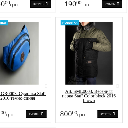
50
190
00
00
грн.
грн.
КУПИТЬ
КУПИТЬ
Art. SML0003. Весенняя
VGR0003. Сумочка Staff
парка Staff Color block 2016
2016 тёмно-синяя
brown
0
800
00
00
грн.
грн.
КУПИТЬ
КУПИТЬ