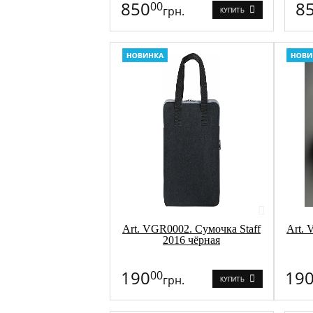
850
8
00
грн.
КУПИТЬ
Art. VGR0002. Сумочка Staff
Art. 
2016 чёрная
190
19
00
грн.
КУПИТЬ