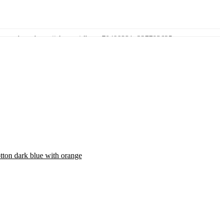
змеры в наличии
ьше фото https://vk.com/album-70498221_227793625
АДАТЬ ВОПРОС
ton dark blue with orange