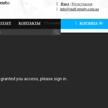
rendy»
Вход
|
Регистрация
.
info@staff-trendy.com.ua
VKontakte
(
0
)
STAFF
КОНТАКТЫ
КОРЗИНА