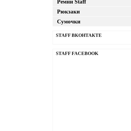
Ремни Staff
Рюкзаки
Сумочки
STAFF ВКОНТАКТЕ
STAFF FACEBOOK
Оп
Опи
Де
Две
На
На
Ши
Це
Ест
Бе
Ши
Дли
Ре