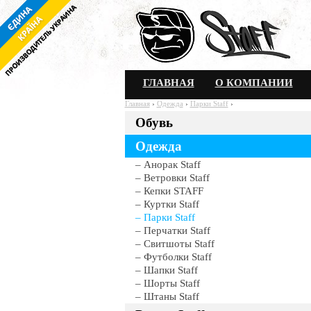
ГЛАВНАЯ
О КОМПАНИИ
Главная
›
Одежда
›
Парки Staff
›
Обувь
Весе
Одежда
Анорак Staff
Ветровки Staff
Кепки STAFF
Куртки Staff
Парки Staff
Перчатки Staff
Свитшоты Staff
Футболки Staff
Шапки Staff
Шорты Staff
Штаны Staff