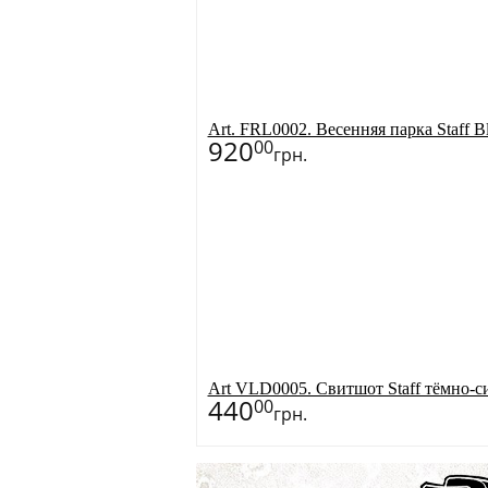
Art. FRL0002. Весенняя парка Staff B
920
00
грн.
Art VLD0005. Свитшот Staff тёмн
440
00
грн.